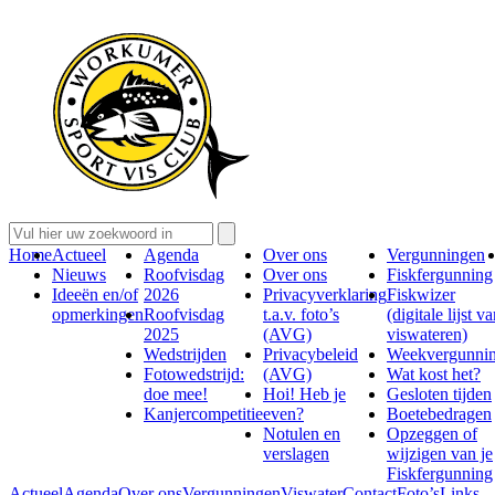
Home
Actueel
Agenda
Over ons
Vergunningen
Nieuws
Roofvisdag
Over ons
Fiskfergunning
Ideeën en/of
2026
Privacyverklaring
Fiskwizer
opmerkingen
Roofvisdag
t.a.v. foto’s
(digitale lijst v
2025
(AVG)
viswateren)
Wedstrijden
Privacybeleid
Weekvergunni
Fotowedstrijd:
(AVG)
Wat kost het?
doe mee!
Hoi! Heb je
Gesloten tijden
Kanjercompetitie
even?
Boetebedragen
Notulen en
Opzeggen of
verslagen
wijzigen van je
Fiskfergunning
Actueel
Agenda
Over ons
Vergunningen
Viswater
Contact
Foto’s
Links