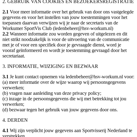
2. GEBRUIK VAN COOKIES EN BEZOEKERSREGISTRATIE
2.1
Voor meer informatie over het gebruik van door ons vastgelegde
gegevens en voor het instellen van jouw toestemmingen voor het
toepassen daarvan verwijzen wij je naar de secretaris van de
Workumer SportVis Club (ledenbeheer@hsv-workum.nl)
2.2
Wanneer informatie zou worden gegeven of uitgelezen en dit
niet strikt noodzakelijk is voor de uitvoering van de communicatie
met je of voor een specifiek door je gevraagde dienst, word je
vooraf geïnformeerd en wordt je toestemming gevraagd door het
secretariaat.
3. INFORMATIE, WIJZIGING EN BEZWAAR
3.1
Je kunt contact opnemen via ledenbeheer@hsv-workum.nl voor:
(a) meer informatie over de wijze waarop wij persoonsgegevens
verwerken;
(b) vragen naar aanleiding van deze privacy policy;
(c) inzage in de persoonsgegevens die wij met betrekking tot jou
verwerken;
(d) bezwaar tegen het gebruik van jouw gegevens door ons.
4. DERDEN
4.1
Wij zijn verplicht jouw gegevens aan Sportvisserij Nederland te
verstrekken.