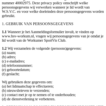
nummer 40002975. Deze privacy policy omschrijft welke
persoonsgegevens wij verwerken wanneer je lid wordt van
W.S.V.C. en voor welke doeleinden deze persoonsgegevens worden
gebruikt.
1. GEBRUIK VAN PERSOONSGEGEVENS
1.1
Wanneer je het Aanmeldingsformulier invult, te vinden op
www.hsv-workum.nl, vragen wij persoonsgegevens van je omdat je
lid wordt van de Workumer SportVis Club.
1.2
Wij verzamelen de volgende (persoons)gegevens:
(a) naam;
(b) adres;
(c) e-mailadres;
(d) telefoonnummer;
(e) geboortedatum;
(f) geslacht;
Wij gebruiken deze gegevens om:
(a) het lidmaatschap te effectueren;
(b) nieuwsbrieven te verzenden;
(c) contact met je op te nemen of te onderhouden;
(d) de dienstverlening te verbeteren.