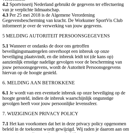
4.2
Sportvisserij Nederland gebruikt de gegevens ter effectuering
van je verplichte lidmaatschap.
4.3
Per 25 mei 2018 is de Algemene Verordening
Gegevensbescherming van kracht. De Workumer SportVis Club
informeert je over de verwerking van jouw gegevens.
5 MELDING AUTORITEIT PERSOONSGEGEVENS
5.1
Wanneer er ondanks de door ons getroffen
beveiligingsmaatregelen onverhoopt een inbreuk op onze
beveiliging plaatsvindt, en die inbreuk leidt tot (de kans op)
aanzienlijk ernstige nadelige gevolgen voor de bescherming van
jouw persoonsgegevens, wordt de Autoriteit Persoonsgegevens
hiervan op de hoogte gesteld.
6. MELDING AAN BETROKKENE
6.1
Je wordt van een eventuele inbreuk op onze beveiliging op de
hoogte gesteld, indien de inbreuk waarschijnlijk ongunstige
gevolgen heeft voor jouw persoonlijke levenssfeer.
7. WIJZIGINGEN PRIVACY POLICY
7.1
Het kan voorkomen dat het in deze privacy policy opgenomen
beleid in de toekomst wordt gewijzigd. Wij raden je daarom aan om