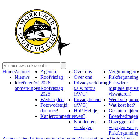
Home
Actueel
Agenda
Over ons
Vergunningen
Nieuws
Roofvisdag
Over ons
Fiskfergunning
Ideeën en/of
2026
Privacyverklaring
Fiskwizer
opmerkingen
Roofvisdag
t.a.v. foto’s
(digitale lijst v
2025
(AVG)
viswateren)
Wedstrijden
Privacybeleid
Weekvergunni
Fotowedstrijd:
(AVG)
Wat kost het?
doe mee!
Hoi! Heb je
Gesloten tijden
Kanjercompetitie
even?
Boetebedragen
Notulen en
Opzeggen of
verslagen
wijzigen van je
Fiskfergunning
Actueel
Agenda
Over ons
Vergunningen
Viswater
Contact
Foto’s
Links