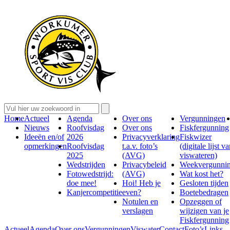
Home
Actueel
Agenda
Over ons
Vergunningen
Nieuws
Roofvisdag
Over ons
Fiskfergunning
Ideeën en/of
2026
Privacyverklaring
Fiskwizer
opmerkingen
Roofvisdag
t.a.v. foto’s
(digitale lijst v
2025
(AVG)
viswateren)
Wedstrijden
Privacybeleid
Weekvergunni
Fotowedstrijd:
(AVG)
Wat kost het?
doe mee!
Hoi! Heb je
Gesloten tijden
Kanjercompetitie
even?
Boetebedragen
Notulen en
Opzeggen of
verslagen
wijzigen van je
Fiskfergunning
Actueel
Agenda
Over ons
Vergunningen
Viswater
Contact
Foto’s
Links