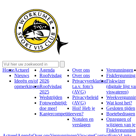
Home
Actueel
Agenda
Over ons
Vergunningen
Nieuws
Roofvisdag
Over ons
Fiskfergunning
Ideeën en/of
2026
Privacyverklaring
Fiskwizer
opmerkingen
Roofvisdag
t.a.v. foto’s
(digitale lijst v
2025
(AVG)
viswateren)
Wedstrijden
Privacybeleid
Weekvergunni
Fotowedstrijd:
(AVG)
Wat kost het?
doe mee!
Hoi! Heb je
Gesloten tijden
Kanjercompetitie
even?
Boetebedragen
Notulen en
Opzeggen of
verslagen
wijzigen van je
Fiskfergunning
Actueel
Agenda
Over ons
Vergunningen
Viswater
Contact
Foto’s
Links