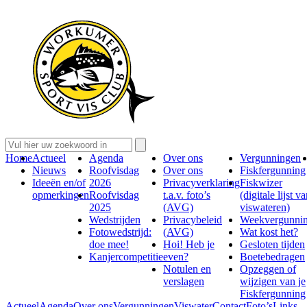
Home
Actueel
Agenda
Over ons
Vergunningen
Nieuws
Roofvisdag
Over ons
Fiskfergunning
Ideeën en/of
2026
Privacyverklaring
Fiskwizer
opmerkingen
Roofvisdag
t.a.v. foto’s
(digitale lijst v
2025
(AVG)
viswateren)
Wedstrijden
Privacybeleid
Weekvergunni
Fotowedstrijd:
(AVG)
Wat kost het?
doe mee!
Hoi! Heb je
Gesloten tijden
Kanjercompetitie
even?
Boetebedragen
Notulen en
Opzeggen of
verslagen
wijzigen van je
Fiskfergunning
Actueel
Agenda
Over ons
Vergunningen
Viswater
Contact
Foto’s
Links