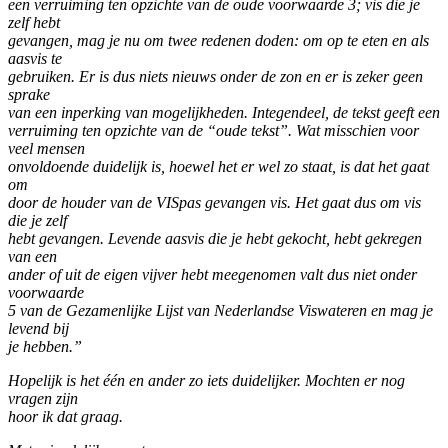
een verruiming ten opzichte van de oude voorwaarde 3; vis die je
zelf hebt
gevangen, mag je nu om twee redenen doden: om op te eten en als
aasvis te
gebruiken. Er is dus niets nieuws onder de zon en er is zeker geen
sprake
van een inperking van mogelijkheden. Integendeel, de tekst geeft een
verruiming ten opzichte van de “oude tekst”. Wat misschien voor
veel mensen
onvoldoende duidelijk is, hoewel het er wel zo staat, is dat het gaat
om
door de houder van de VISpas gevangen vis. Het gaat dus om vis
die je zelf
hebt gevangen. Levende aasvis die je hebt gekocht, hebt gekregen
van een
ander of uit de eigen vijver hebt meegenomen valt dus niet onder
voorwaarde
5 van de Gezamenlijke Lijst van Nederlandse Viswateren en mag je
levend bij
je hebben.”
Hopelijk is het één en ander zo iets duidelijker. Mochten er nog
vragen zijn
hoor ik dat graag.